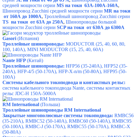
средней мощности серии
MS на токи 63A-100A-160A
,
Шинопровод Zucchini средней мощности серии
MR на токи
от 160А до 1000А
,
Троллейный шинопровод Zucchini серии
TS на токи от 63А до 250А
,
Шинопроводы большой
мощности Zucchini серии
SCP на токи от 630А до 6300А
Gasori
(Испания)
Троллейные шинопроводы:
MODUCTOR
(25, 40, 60, 80,
100, 140A),
MINI MODUCTOR
(15, 25, 40, 60A)
Nante HFP
(Китай)
Троллейные шинопроводы:
HFP56
(35-240A),
HFP52
(35-
240A),
HFP-4/5
(50-170A),
HFP-X-n/m
(50-80A),
HFP95
(50-
100A)
Системы кабельного токоподвода и контактных рельс:
система кабельного токоподвода Nante
,
системы контактных
рельс JDC-H 150А-5000А
RM International
(Польша)
Троллейные шинопроводы RM International
Закрытые многополюсные системы токоподвода:
RMBC56
(35-210A),
RMBC52
(50-140A),
RMBC60
(50-140A),
RMBC95
(50-100A), RMBC-J (50-170А), RMBC55 (50-170A), RMBC-X
(50-80A)