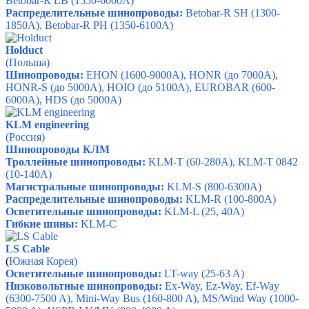
Betobar-R LB (1550-6600A)
Распределительные шинопроводы:
Betobar-R SH (1300-
1850A), Betobar-R PH (1350-6100A)
Holduct
(Польша)
Шинопроводы:
EHON (1600-9000А), HONR (до 7000А),
HONR-S (до 5000А), HOIO (до 5100А), EUROBAR (600-
6000A), HDS (до 5000А)
KLM engineering
(Россия)
Шинопроводы КЛМ
Троллейные шинопроводы:
KLM-T (60-280A), KLM-T 0842
(10-140A)
Магистральные шинопроводы:
KLM-S (800-6300A)
Распределительные шинопроводы:
KLM-R (100-800A)
Осветительные шинопроводы:
KLM-L (25, 40A)
Гибкие шины:
KLM-C
LS Cable
(
Южная Корея)
Осветительные шинопроводы:
LT-way (25-63 A)
Низковольтные шинопроводы:
Ex-Way, Ez-Way, Ef-Way
(6300-7500 A), Mini-Way Bus (160-800 A), MS/Wind Way (1000-