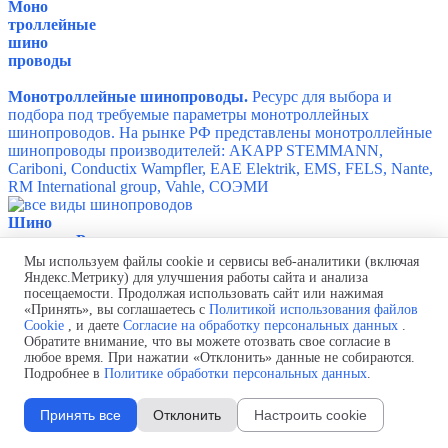
Моно
троллейные
шино
проводы
Монотроллейные шинопроводы.
Ресурс для выбора и
подбора под требуемые параметры монотроллейных
шинопроводов. На рынке РФ представлены монотроллейные
шинопроводы производителей:
AKAPP STEMMANN,
Cariboni,
Conductix Wampfler,
EAE Elektrik,
EMS,
FELS,
Nante,
RM International group,
Vahle,
СОЭМИ
Шино
проводы России
Мы используем файлы cookie и сервисы веб-аналитики (включая
Российские шинопроводы.
Сайт посвящен отечественным
Яндекс.Метрику) для улучшения работы сайта и анализа
посещаемости. Продолжая использовать сайт или нажимая
брендам шинопроводов:
Bafen,
DKC,
EKF,
KLM engineering,
«Принять», вы соглашаетесь с
Политикой использования файлов
Metaenergy,
PitON,
SIBAR,
TEHNOTRON,
Космоэлектро,
Cookie
, и даете
Согласие на обработку персональных данных
.
Мосэлектрощит,
РТК-ЭЛЕКТРО-М,
СЗЭМИ,
СОЭМИ
Обратите внимание, что вы можете отозвать свое согласие в
любое время. При нажатии «Отклонить» данные не собираются.
Российский
Подробнее в
Политике обработки персональных данных
.
шино
провод
Принять все
Отклонить
Настроить cookie
Токопроводы с литой изоляцией
ТПЛ 0,4-35 кВ,