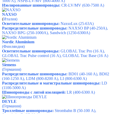
5000 A), NSPB-LV/MV (800-4000 A)
Изолированные шинопроводы:
CR-LV/MV (630-7500 A)
NAXSO
(
Италия)
Осветительные шинопроводы:
NaxsoLux (25-63А)
Распределительные шинопроводы:
NAXSO BP (40-250А),
NAXSO BPG (250-1000А), Sandwich (1250-6300А)
Nordic Aluminium
(Финляндия)
Осветительные шинопроводы:
GLOBAL Trac Pro (16 А),
GLOBAL Trac Pulse control (16 А), GLOBAL Trac Base (16 А)
Siemens
(Германия)
Рас
пределительные шинопроводы:
BD01 (40-160 A), BD02
(160-1250 A), LDM (800-8200 A), LI (800-6300 A)
Распределительные и магистральные шинопроводы:
LD
(1100-5000 A)
Шинопроводы с литой изоляцией:
LR (400-6300 A)
DEYLE
(Германия)
Троллейные шинопроводы:
Strombahn B (50-100 А),