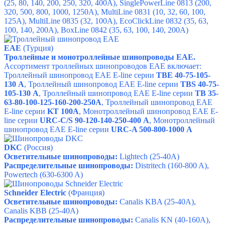
(25, 80, 140, 200, 250, 320, 400A), SinglePowerLine 0813 (200,
320, 500, 800, 1000, 1250A), MultiLine 0831 (10, 32, 60, 100,
125A), MultiLine 0835 (32, 100A), EcoClickLine 0832 (35, 63,
100, 140, 200A), BoxLine 0842 (35, 63, 100, 140, 200A)
EAE
(Турция)
Троллейные и монотроллейные шинопроводы ЕАЕ.
Ассортимент троллейных шинопроводов ЕАЕ включает:
Троллейный шинопровод EAE E-line серии
TBE 40-75-105-
130 А
,
Троллейный шинопровод EAE E-line серии
TBS 40-75-
105-130 А
,
Троллейный шинопровод EAE E-line серии
TB 35-
63-80-100-125-160-200-250A
,
Троллейный шинопровод EAE
E-line серии
KT 100A
,
Монотроллейный шинопровод EAE E-
line серии
URC-C/S 90-120-140-250-400 А
,
Монотроллейный
шинопровод EAE E-line серии
URC-A 500-800-1000 А
DKC
(Россия)
Осветительные шинопроводы:
Lightech (25-40A)
Распределительные шинопроводы:
Distritech
(160-800 A),
Powertech
(630-6300 A)
Schneider Electric
(Франция)
Осветительные шинопроводы:
Canalis KBA
(25-40A),
Canalis KBB
(25-40A)
Распределительные шинопроводы:
Canalis KN
(40-160A),