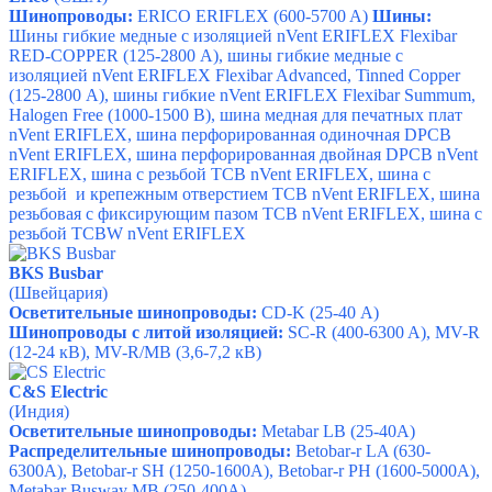
Шинопроводы:
ERICO ERIFLEX (600-5700 A)
Шины:
Шины гибкие медные с изоляцией nVent ERIFLEX Flexibar
RED-COPPER (125-2800 А), ш
ины
гибкие
медные
с
изоляцией
nVent ERIFLEX Flexibar Advanced, Tinned Copper
(125-2800 А), ш
ины
гибкие
nVent ERIFLEX Flexibar Summum,
Halogen Free (1000-1500 В), ш
ина медная для печатных плат
nVent ERIFLEX, ш
ина перфорированная одиночная
DPCB
nVent ERIFLEX, ш
ина перфорированная двойная
DPCB nVent
ERIFLEX, ш
ина с резьбой ТСВ nVent ERIFLEX, ш
ина с
резьбой
и крепежным отверстием ТСВ nVent ERIFLEX, ш
ина
резьбовая с фиксирующим пазом ТСВ nVent ERIFLEX, ш
ина с
резьбой TCBW nVent ERIFLEX
BKS Busbar
(Швейцария)
Осветительные шинопроводы:
CD-K (25-40 А)
Шинопроводы с литой изоляцией:
SC-R (400-6300 A), MV-R
(12-24 кВ), MV-R/MB (3,6-7,2 кВ)
C&S Electric
(Индия)
Осветительные шинопроводы:
Metabar LB (25-40A)
Распределительные шинопроводы:
Betobar-r LA (630-
6300A), Betobar-r SH (1250-1600A), Betobar-r PH (1600-5000A),
Metabar Busway MB (250-400A)