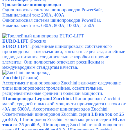
Троллейные шинопроводы:
Однополюсная система шинопроводов PowerSafe,
Номинальный ток: 200А, 400А
Однополюсная система шинопроводов PowerBar,
Номинальный ток: 630А, 800А, 1000А, 1250А
EURO-LIFT
(Россия)
EURO-LIFT
Троллейные шинопроводы собственного
производства – токосъемники, контактные рельсы, линейные
подводы питания, соединительные коробки и прочие
элементы. Они полностью отвечают российским и
международным стандартам качества.
Zucchini
(Италия)
Ассортимент шинопроводов Zucchini включает следующие
типы шинопроводов: троллейные, о
светительные,
р
аспределительные средней и большой мощности.
Шинопроводы Legrand Zucchini
.
Шинопроводы Zucchini
малой, средней и высокой мощности производятся на токи от
40А до 6300А.
Ассортимент шинопроводов Zucchini:
Осветительный шинопровод Zucchini серии
LB на ток от 25
до 40 А
,
Шинопровод Zucchini малой мощности серии
HL на
токи от 25 до 40 А
,
Шинопровод Zucchini низкой мощности
серии
SL на токи от 40 до 63 А
,
Шинопровод Zucchini