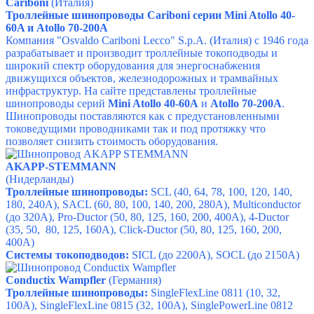
Cariboni
(Италия)
Троллейные шинопроводы Cariboni серии
Mini Atollo 40-
60A и Atollo 70-200A
Компания "Osvaldo Cariboni Lecco" S.p.A. (Италия) с 1946 года
разрабатывает и производит троллейные токоподводы и
широкий спектр оборудования для энергоснабжения
движущихся объектов, железнодорожных и трамвайных
инфраструктур.
На сайте представлены троллейные
шинопроводы серий
Mini Atollo 40-60A
и
Atollo 70-200A
.
Шинопроводы поставляются как с предустановленными
токоведущими проводниками так и под протяжку что
позволяет снизить стоимость оборудования.
AKAPP-STEMMANN
(Нидерланды)
Троллейные шинопроводы:
SCL (40, 64, 78, 100, 120, 140,
180, 240A), SACL (60, 80, 100, 140, 200, 280A),
Multiconductor
(
до 320А)
,
Pro-Ductor
(50, 80, 125, 160, 200, 400A)
,
4-Ductor
(35, 50, 80, 125, 160A)
,
Click-Ductor
(50, 80, 125, 160, 200,
400A)
Системы токоподводов:
SICL (до 2200А), SOCL (до 2150А)
Conductix Wampfler
(Германия)
Троллейные шинопроводы:
SingleFlexLine 0811 (10, 32,
100A), SingleFlexLine 0815 (32, 100A), SinglePowerLine 0812