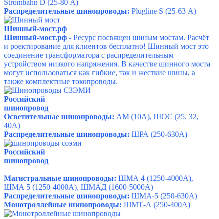
Strombahn D (25-80 А)
Распределительные шинопроводы:
Plugline S (25-63 А)
Шинный-мост.рф
Шинный-мост.рф
- Ресурс посвящен шиным мостам. Расчёт
и роектирование для клиентов бесплатно!
Шинный мост это
соединение трансформатора с распределительным
устройством низкого напряжения. В качестве шинного моста
могут использоваться как гибкие, так и жесткие шины, а
также комплектные токопроводы.
Российский
шино
провод
Осветительные шинопроводы:
АМ (10А), ШОС (25, 32,
40А)
Распределительные шинопроводы:
ШРА (250-630А)
Российский
шино
провод
Магистральные шинопроводы:
ШМА 4 (1250-4000А),
ШМА 5 (1250-4000А), ШМАД (1600-5000А)
Распределительные шинопроводы:
ШМА-5 (250-630А)
Монотроллейные шинопроводы:
ШМТ-А (250-400А)