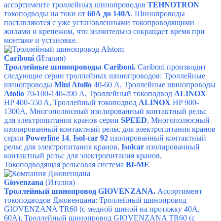
ассортименте троллейных шинопроводов
TEHNOTRON
токоподводы на токи от
60А до 140А
. Шинопроводы
поставляются с уже установленными токопроводящими
жилами и крепежом, что значительно сокращает время при
монтаже и установке.
Cariboni
(Италия)
Троллейные шинопроводы Cariboni.
Cariboni производит
следующие серии троллейных шинопроводов:
Троллейные
шинопроводы
Mini Atollo
40-60 А
,
Троллейные шинопроводы
Atollo
70-100-140-200 А
,
Троллейный токоподвод
ALINOX
HP 400-550 A
,
Троллейный токоподвод
ALINOX
HP 900-
1300A
,
Многополюсный изолированный контактный рельс
для электропитания кранов серии
SPEED
,
Многополюсный
изолированный контактный рельс для электропитания кранов
серии
Powerline 14
,
Isol-car 92
изолированный контактный
рельс для электропитания кранов
,
I
solcar
изолированный
контактный рельс для электропитания кранов
,
Токоподводящая рельсовая система
BI-ME
Giovenzana
(Италия)
Троллейный шинопровод GIOVENZANA.
Ассортимент
токоподводов Джовенцана:
Троллейный шинопровод
GIOVENZANA TR60 (с медной шиной на протяжку 40A,
60A)
,
Троллейный шинопровод GIOVENZANA TR60 (с