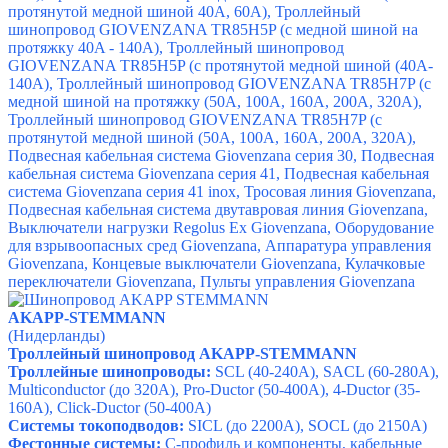
протянутой медной шиной 40A, 60A)
,
Троллейный
шинопровод GIOVENZANA TR85H5P (с медной шиной на
протяжку 40A - 140A)
,
Троллейный шинопровод
GIOVENZANA TR85H5P (с протянутой медной шиной (40A-
140A)
,
Троллейный шинопровод GIOVENZANA TR85H7P (с
медной шиной на протяжку (50A, 100A, 160A, 200A, 320A)
,
Троллейный шинопровод GIOVENZANA TR85H7P (с
протянутой медной шиной (50A, 100A, 160A, 200A, 320A)
,
Подвесная кабельная система Giovenzana серия 30
,
Подвесная
кабельная система Giovenzana серия 41
,
Подвесная кабельная
система Giovenzana серия 41 inox
,
Тросовая линия Giovenzana
,
Подвесная кабельная система двутавровая линия Giovenzana
,
Выключатели нагрузки Regolus Ex Giovenzana
,
Оборудование
для взрывоопасных сред Giovenzana
,
Аппаратура управления
Giovenzana
,
Концевые выключатели Giovenzana
,
Кулачковые
переключатели Giovenzana
,
Пульты управления Giovenzana
AKAPP-STEMMANN
(Нидерланды)
Троллейный шинопровод AKAPP-STEMMANN
Троллейные шинопроводы:
SCL (40-240A), SACL (60-280A),
Multiconductor (
до 320А)
,
Pro-Ductor
(50-400A)
,
4-Ductor
(35-
160A)
,
Click-Ductor
(50-400A)
Системы токоподводов:
SICL (до 2200А), SOCL (до 2150А)
Фестонные системы:
С-профиль и компоненты, кабельные