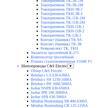
Токоприемник ТК-3В-1М
Токоприемник ТК-3В-2М
Токоприемник ТКН-3В-1
Токоприемник ТКН-3В-2
Токоприемник ТК-11В-1М
Токоприемник ТК-11В-2М
Токоприемник ТКН-11В-1
Токоприемник ТКН-11В-2
Токоприемник ТК-12Б-1
Контакт (башмак) ТК-9А
Контакт (башмак) ТК-3В
Ремкомплект ТК, ТКН
Указатель троллейный К-271
Компенсатор троллейный
Планка сталеалюминиевая У1040 У1
Шинопроводы C&S Electric
▼
Обзор C&S Electric
Betobar-r LA 630-6300A
Betobar-r SH 1250-1600A
Betobar-r PH 1600-5000A
Isobar NSPB 630-6500A
Isobar IPB 100-30000A
Isobar SPB 630-5000A
Metabar Bustrunking SB 400-6300A
Metabar Bustrunking CB 125-1250A