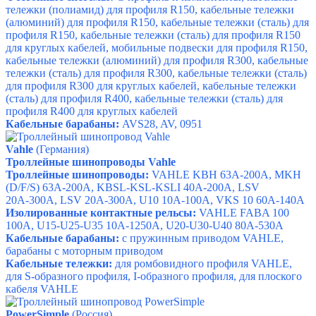
тележки (полиамид) для профиля R150, кабельные тележки
(алюминий) для профиля R150, кабельные тележки (сталь) для
профиля R150, кабельные тележки (сталь) для профиля R150
для круглых кабелей,
мобильные подвески для профиля R150,
кабельные тележки (алюминий) для профиля R300,
кабельные
тележки (сталь) для профиля R300,
кабельные тележки (сталь)
для профиля R300 для круглых кабелей,
кабельные тележки
(сталь) для профиля R400,
кабельные тележки (сталь) для
профиля R400 для круглых кабелей
Кабельные барабаны:
AVS28, AV, 0951
Vahle
(Германия)
Троллейные шинопроводы Vahle
Троллейные шинопроводы:
VAHLE KBH 63А-200А,
MKH
(D/F/S) 63А-200А,
KBSL-KSL-KSLI 40А-200А,
LSV
20А-300А,
LSV 20А-300А,
U10 10А-100А,
VKS 10 60А-140А
Изолированные контактные рельсы:
VAHLE FABA 100
100А, U15-U25-U35 10А-1250А, U20-U30-U40 80А-530А
Кабельные барабаны:
с пружинным приводом VAHLE,
барабаны с моторным приводом
Кабельные тележки:
для ромбовидного профиля VAHLE,
для S-образного профиля, I-образного профиля,
для плоского
кабеля VAHLE
PowerSimple
(Россия)