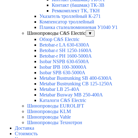
Контакт (башмак) ТК-3В
Ремкомплект ТК, ТКН
Указатель троллейный К-271
Компенсатор троллейный
Планка сталеалюминиевая У1040 У1
Шинопроводы C&S Electric
▼
Обзор C&S Electric
Betobar-r LA 630-6300A
Betobar-r SH 1250-1600A
Betobar-r PH 1600-5000A
Isobar NSPB 630-6500A
Isobar IPB 100-30000A
Isobar SPB 630-5000A
Metabar Bustrunking SB 400-6300A
Metabar Bustrunking CB 125-1250A
Metabar LB 25-40A
Metabar Busway MB 250-400A
Каталоги C&S Electric
Шинопроводы EUROLIFT
Шинопроводы KLM
Шинопроводы Vahle
Шинопроводы Технотрон
Доставка
Стоимость