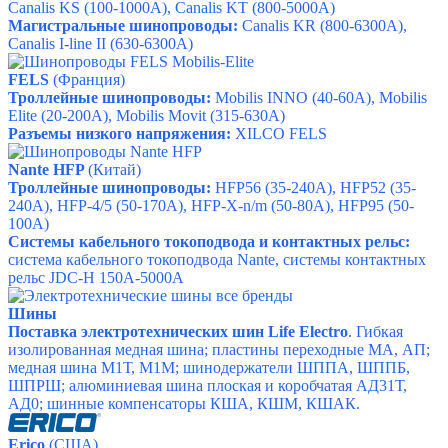
Canalis KS
(100-1000A),
Canalis KT
(800-5000A)
Магистральные шинопроводы:
Canalis KR
(800-6300A),
Canalis I-line II
(630-6300A)
FELS
(Франция)
Троллейные шинопроводы:
Mobilis INNO
(40-60A),
Mobilis
Elite
(20-200A),
Mobilis Movit
(315-630A)
Разъемы низкого напряжения:
XILCO FELS
Nante HFP
(Китай)
Троллейные шинопроводы:
HFP56
(35-240A),
HFP52
(35-
240A),
HFP-4/5
(50-170A),
HFP-X-n/m
(50-80A),
HFP95
(50-
100A)
Системы кабельного токоподвода и контактных рельс:
система кабельного токоподвода Nante
,
системы контактных
рельс JDC-H 150А-5000А
Шины
Поставка электротехнических шин Life Electro
.
Гибкая
изолированная медная шина;
пластины переходные МА, АП;
медная шина М1Т, М1М;
шинодержатели ШППА, ШППБ,
ШПРШ;
алюминиевая шина плоская и коробчатая АД31Т,
АД0;
шинные компенсаторы КША, КШМ, КШАК.
Erico
(США)