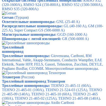
Открытые системы троллейных монорельсов:
RMSO S32
(320-1600A),
RMSO S24
(150-800A),
RMSO S52
(1500-5000A),
RMSO S35
(320-800A)
Gersan
(Турция)
Осветительные шинопроводы:
GNL (25-40 A)
Распределительные шинопроводы:
GL (40-160 A), GM (100-
225 A), Super Compact GS (500-6000 A)
Магистральные шинопроводы:
GGD (160-1000 A)
Шинопроводы с литой изоляцией:
GR (500-6000 A)
Троллейный
шинопровод
Троллейные шинопроводы:
Giovenzana, Cariboni, RM
International, Vahle, Akapp-Stemmann, Conductix Wampfler, EAE
Elektrik, Nante HFP, FELS, Gasori, Tehnotron, Zucchini, DEYLE,
Pogliano BusBar, СОЭМИ
.
Монотроллейные шинопроводы.
Технотрон
(Россия)
Троллейный шинопровод Технотрон
Троллейные шинопроводы:
TEHNO 21-465-11
(60А),
TEHNO 21-465-01
(100А),
TEHNO 21-524-03
(125А),
TEHNO
21-465-09
(140А),
TEHNO 21-465-10
(60А),
TEHNO 21-465
(100А),
TEHNO 21-465-02
(125А),
TEHNO 21-465-08
(140А)
.